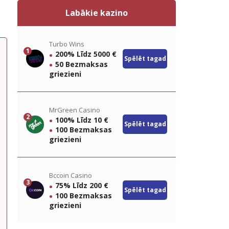
Labākie kazino
Turbo Wins
1
200% Līdz 5000 €
Spēlēt tagad
50 Bezmaksas
griezieni
MrGreen Casino
2
100% Līdz 10 €
Spēlēt tagad
100 Bezmaksas
griezieni
Bccoin Casino
3
75% Līdz 200 €
Spēlēt tagad
100 Bezmaksas
griezieni