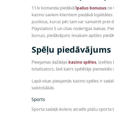
11.lv komanda piedāvā
īpašus bonusus
ne t
kazino saviem klientiem piedāvā lojalitāte
punktus, kurus pēc tam var samainīt pret 
Playstation 5 un citas noderīgas balvas. Pie
bonusi, piedāvājumi. Iesakam aplūko piedā
Spēļu piedāvājums
Pieejamas dažādas
kazino spēles
, izvēlie
totalizators, šeit katrs spēlētājs piemeklēs 
Lapā visas pieejamās kazino spēles ir sadalī
saistošākās.
Sports
Sporta sadaļā ikviens atradīs plašu sporta 