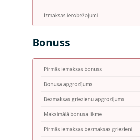
Izmaksas ierobežojumi
Bonuss
Pirmās iemaksas bonuss
Bonusa apgrozījums
Bezmaksas griezienu apgrozījums
Maksimālā bonusa likme
Pirmās iemaksas bezmaksas griezieni