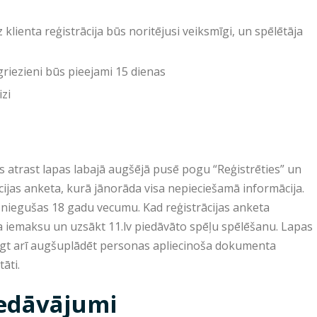
 klienta reģistrācija būs noritējusi veiksmīgi, un spēlētāja
griezieni būs pieejami 15 dienas
zi
s atrast lapas labajā augšējā pusē pogu “Reģistrēties” un
ācijas anketa, kurā jānorāda visa nepieciešamā informācija.
asniegušas 18 gadu vecumu. Kad reģistrācijas anketa
īta iemaksu un uzsākt 11.lv piedāvāto spēļu spēlēšanu. Lapas
 lūgt arī augšuplādēt personas apliecinoša dokumenta
āti.
iedāvājumi